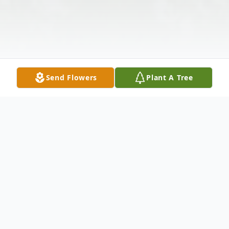
Send Flowers
Plant A Tree
Obituary
Berta Alicia Serrano nació en Santa Ana, El